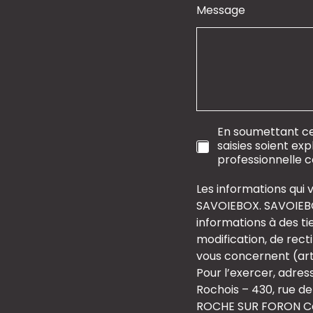
Message
A
En soumettant ce 
c
saisies soient exp
o
professionnelle co
c
h
Les informations qui 
é
SAVOIEBOX. SAVOIEB
informations à des ti
modification, de rect
vous concernent (art. 
Pour l’exercer, adres
Rochois – 430, rue de
ROCHE SUR FORON C