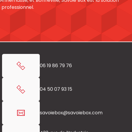
Annemasse, et Bonneville, Savoie Box est la solution
 professionnel.
06 19 86 79 76
04 50 07 93 15
savoiebox@
savoiebox.com