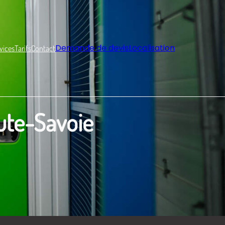
Demande de devis
Localisation
vices
Tarifs
Contact
ute-Savoie