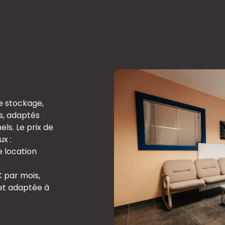
e stockage,
s, adaptés
els. Le prix de
x :
e location
 par mois,
et adaptée à