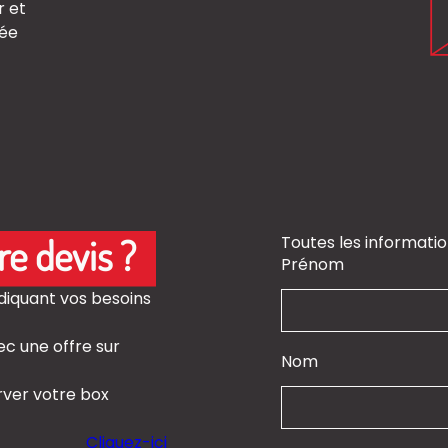
r et
tée
e devis ?
Toutes les informatio
Prénom
ndiquant vos besoins
c une offre sur
Nom
erver votre box
Cliquez-ici